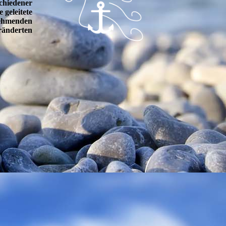
chiedener
 geleitete
nehmenden
eränderten