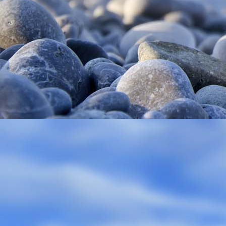
Polish_20210315_153041196