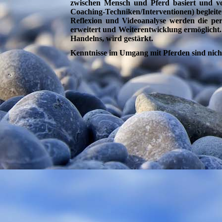
zwischen Mensch und Pferd basiert und von
Coaching-Techniken/Interventionen) begleite
Reflexion und Videoanalyse werden die pe
erweitert und Weiterentwicklung ermöglicht.
Handelns, wird gestärkt.
Kenntnisse im Umgang mit Pferden sind nicht 