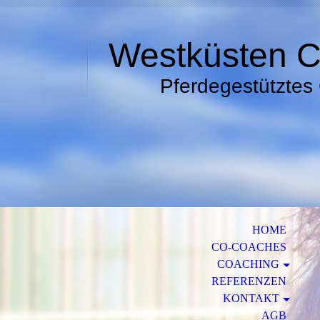
Westküsten 
Pferdegestütztes 
HOME
CO-COACHES
COACHING
REFERENZEN
KONTAKT
AGB