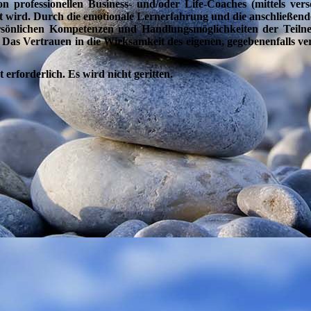
 professionellen Business- und/oder Life-Coaches (mittels vers
t wird. Durch die emotionale Lernerfahrung und die anschließende
rsönlichen Kompetenzen und Handlungsmöglichkeiten der Teil
 Das Vertrauen in die Wirksamkeit des eigenen, gegebenenfalls v
erforderlich. Es wird nicht geritten.