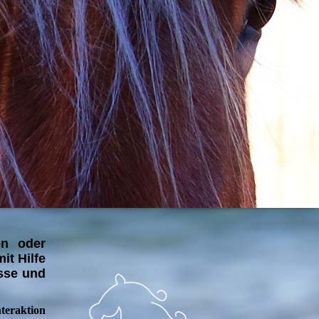
en oder
it Hilfe
isse und
nteraktion