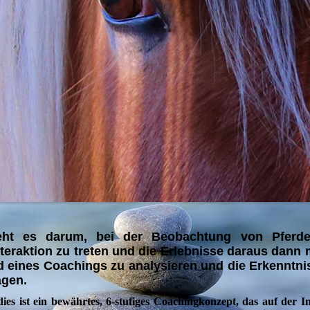
geht es darum, bei der Beobachtung von Pferd
eraktion zu treten und die Erlebnisse daraus dann m
und eines Coachings zu analysieren und die Erkenntn
agen.
es ist ein bewährtes, 6-stufiges Coachingkonzept, das auf der I