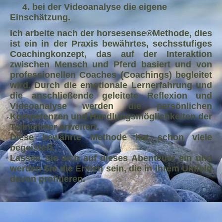
4. bei der Videoanalyse die eigene
Einschätzung.
Ich arbeite nach der horsesense®Methode, dies
ist ein in der Praxis bewährtes, sechsstufiges
Coachingkonzept, das auf der Interaktion
zwischen Mensch und Pferd basiert und von
professionellen Coaches (Coachings) begleitet
wird. Durch die emotionale Lernerfahrung und
die anschließende geleitete Reflexion und
Videoanalyse werden die persönlichen
Kompetenzen und Handlungsmöglichkeiten der
Teilnehmer erweitert.
Diese bewährte Methode hat schon viele
begeistert.
Lassen Sie sich auf dieses Abenteuer ein und
werden Sie die Ersten sein, die in ihrem Umfeld
davon profitieren.