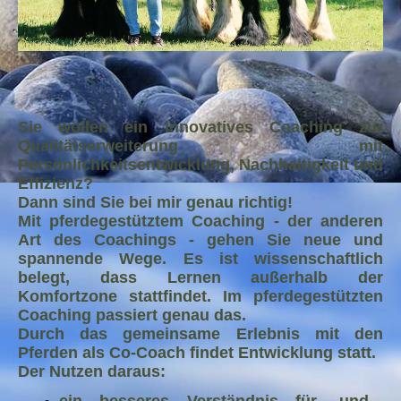
Sie wollen ein innovatives Coaching zur
Qualitätserweiterung mit
Persönlichkeitsentwicklung, Nachhaltigkeit und
Effizienz?
Dann sind Sie bei mir genau richtig!
Mit pferdegestütztem Coaching - der anderen
Art des Coachings - gehen Sie neue und
spannende Wege. Es ist wissenschaftlich
belegt, dass Lernen außerhalb der
Komfortzone stattfindet. Im pferdegestützten
Coaching passiert genau das.
Durch das gemeinsame Erlebnis mit den
Pferden als Co-Coach findet Entwicklung statt.
Der Nutzen daraus:
ein besseres Verständnis für- und