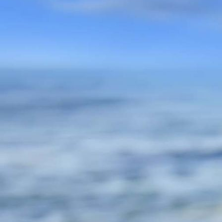
Lizensiertlogo_19_unbegrezt Kopie Kopie