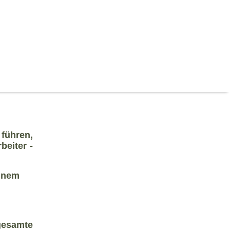
 führen,
beiter -
einem
 gesamte