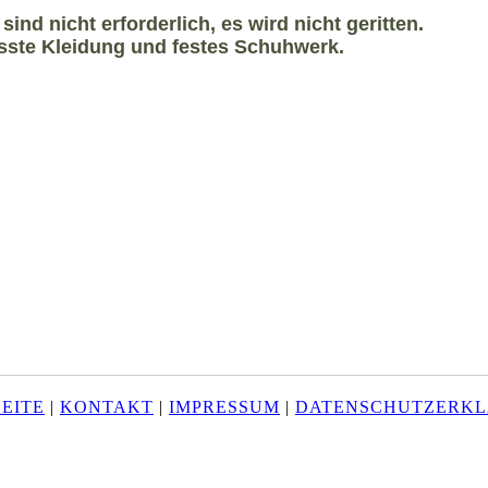
nd nicht erforderlich, es wird nicht geritten.
asste Kleidung und festes Schuhwerk.
siertlogo_19_unbegrezt
e Kopie
erlogo_begrenzt_21
EITE
|
KONTAKT
|
IMPRESSUM
|
DATENSCHUTZERK