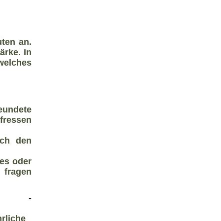
uten an.
ärke. In
welches
reundete
 fressen
ach den
tes oder
 fragen
-
rliche